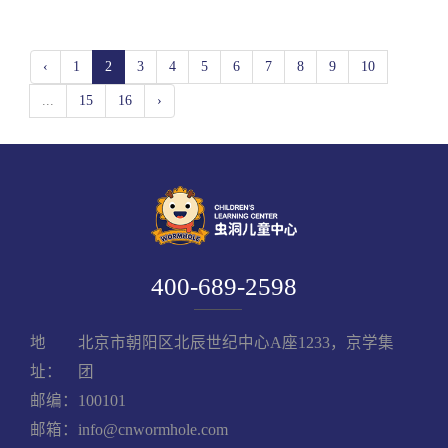
‹
1
2
3
4
5
6
7
8
9
10
...
15
16
›
400-689-2598
地
北京市朝阳区北辰世纪中心A座1233，京学集
址：
团
邮编：100101
邮箱：info@cnwormhole.com